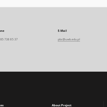
one
E-Mail
. 85 738 85 37
pbc@uwb.edu.pl
xes
About Project