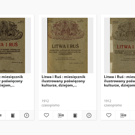
 : miesięcznik
Litwa i Ruś : miesięcznik
Litwa i Ruś : mie
y poświęcony
ilustrowany poświęcony
ilustrowany poś
ziejom,
kulturze, dziejom,
kulturze, dziejom
twu i
krajoznawstwu i
krajoznawstwu i
wu R.2 (czerwiec
ludoznawstwu R.1 (marzec
ludoznawstwu R.
1912), T.1, z.3.
1912), T.2, z.1.
1912
1912
czasopismo
czasopismo