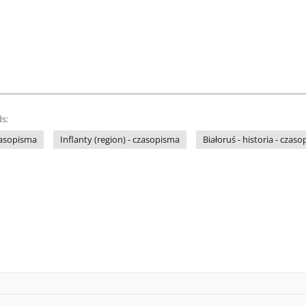
s:
czasopisma
Inflanty (region) - czasopisma
Białoruś - historia - czas