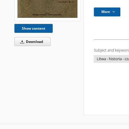
More
Show content
Download
Subject and keyword
Litwa - historia - 