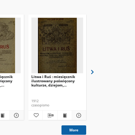
sięcznik
Litwa i Ruś : miesięcznik
Litwa i Ruś : miesięczn
więcony
ilustrowany poświęcony
ilustrowany poświęco
,
kulturze, dziejom,
kulturze, dziejom,
krajoznawstwu i
krajoznawstwu i
1 (kwiecień
ludoznawstwu R.1 (maj-
ludoznawstwu R.1 (wrz
czerwiec 1912), T.2, z.2/3.
1912), T.3, z.3.
1912
1912
czasopismo
czasopismo
More