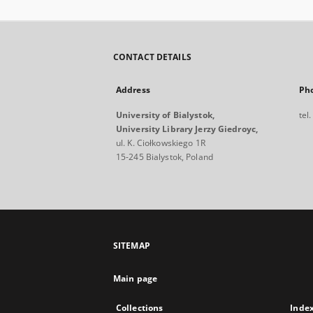
CONTACT DETAILS
Address
Ph
University of Bialystok,
tel
University Library Jerzy Giedroyc,
ul. K. Ciołkowskiego 1R
15-245 Bialystok, Poland
SITEMAP
Main page
Collections
Inde