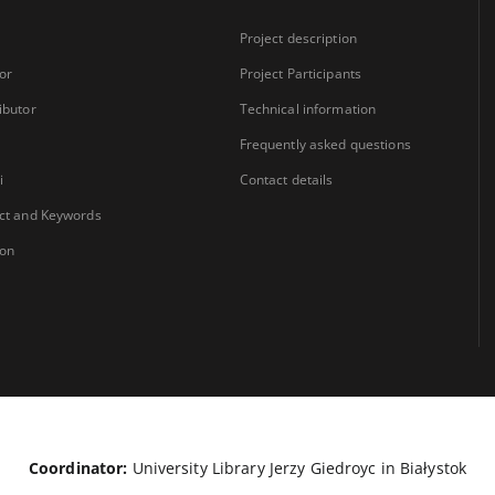
Project description
or
Project Participants
ibutor
Technical information
Frequently asked questions
i
Contact details
ct and Keywords
ion
Coordinator:
University Library Jerzy Giedroyc in Białystok