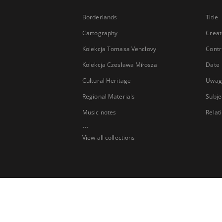
Borderlands
Title
Cartography
Creat
Kolekcja Tomasa Venclovy
Contr
Kolekcja Czesława Miłosza
Date
Cultural Heritage
Uwag
Regional Materials
Subje
Music notes
Relat
...
View all collections