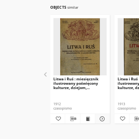
OBJECTS
similar
Litwa i Ruś : miesięcznik
Litwa i Ruś
ilustrowany poświęcony
ilustrowan
kulturze, dziejom,
kulturze, d
krajoznawstwu i
krajoznaws
ludoznawstwu R.1 (styczeń
ludoznawst
1912), T.1, z.1.
1913), z.6.
1912
1913
czasopismo
czasopismo