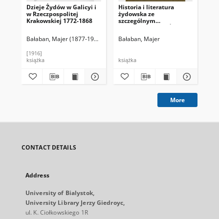
Dzieje Żydów w Galicyi i
Historia i literatura
Uw
w Rzeczpospolitej
żydowska ze
Zam
Krakowskiej 1772-1868
szczególnym
het
uwzględnieniem Żydów
pi
w Polsce. Dla klas
Bałaban, Majer (1877-1942)
Bałaban, Majer
Sta
wyższych szkół średnich.
Tom II. Od upadku świata
[1916]
191
starożytnego do końca
książka
książka
ksi
wieków średnich
More
CONTACT DETAILS
Address
University of Bialystok,
University Library Jerzy Giedroyc,
ul. K. Ciołkowskiego 1R