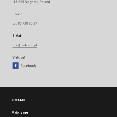
15-245 Bialystok, Poland
Phone
tel. 85 738 85 37
E-Mail
pbc@uwb.edu.pl
Visit us!
Facebook
External
link,
will
open
in
a
SITEMAP
new
tab
Main page