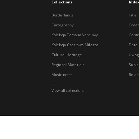
Collections
Inde
Borderlands
Title
Cartography
Creat
Kolekcja Tomasa Venclovy
Contr
Kolekcja Czesława Miłosza
Date
Cultural Heritage
Uwag
Regional Materials
Subje
Music notes
Relat
...
View all collections