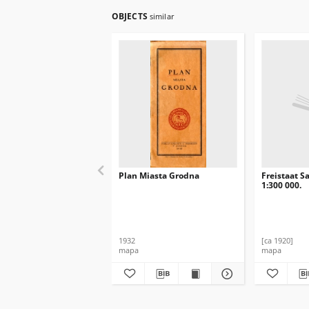
OBJECTS
similar
Plan Miasta Grodna
Freistaat S
1:300 000.
1932
[ca 1920]
mapa
mapa