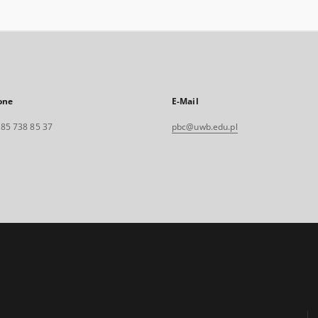
one
E-Mail
. 85 738 85 37
pbc@uwb.edu.pl