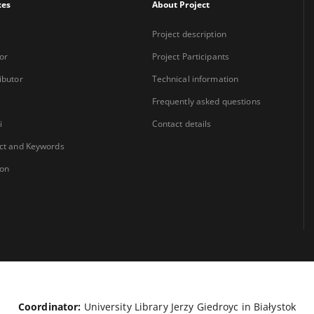
xes
About Project
Project description
or
Project Participants
ibutor
Technical information
Frequently asked questions
i
Contact details
ct and Keywords
ion
Coordinator:
University Library Jerzy Giedroyc in Białystok