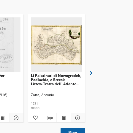
Der
Li Palatinati di Nowogrodek,
Mapka Dróg Żelaznych
Podlachia, e Brzesk
Gubernii Królestwa
Littew.Tratta dell' Atlante
Polskiego
Polacco del sg Rizzi Zauoni
1916)
Zatta, Antonio
1781
[ca 1860]
mapa
mapa
More