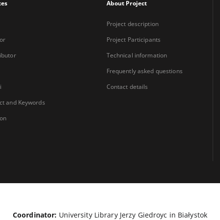
xes
About Project
Project description
or
Project Participants
ibutor
Technical information
Frequently asked questions
i
Contact details
ct and Keywords
ion
Coordinator:
University Library Jerzy Giedroyc in Białystok