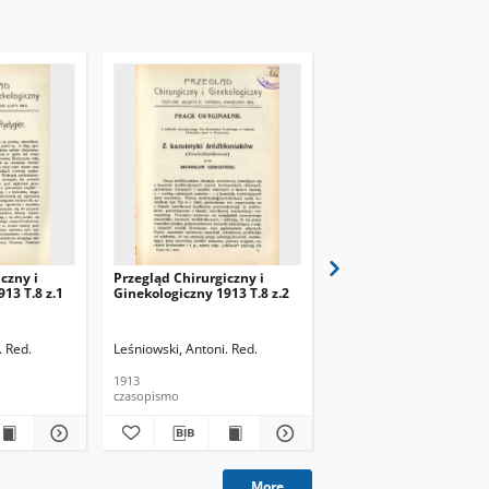
czny i
Przegląd Chirurgiczny i
Przegląd Chirurgiczny 
13 T.8 z.1
Ginekologiczny 1913 T.8 z.2
Ginekologiczny 1913 T.
. Red.
ni Tomasz (1882-1961). Red.
Leśniowski, Antoni. Red.
Leśniowski, Antoni. Red.
1913
1913
czasopismo
czasopismo
More