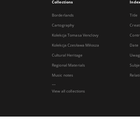
Collections
Inde
Borderlands
Title
Cartography
Creat
Kolekcja Tomasa Venclovy
Contr
Kolekcja Czesława Miłosza
Date
Cultural Heritage
Uwag
Regional Materials
Subje
Music notes
Relat
...
View all collections