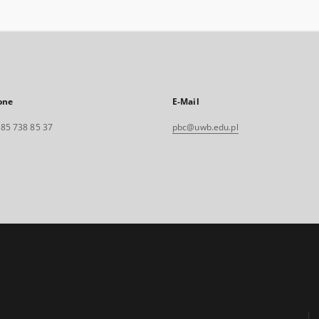
one
E-Mail
. 85 738 85 37
pbc@uwb.edu.pl