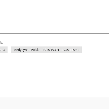
s:
isma
Medycyna - Polska - 1918-1939 r. - czasopisma