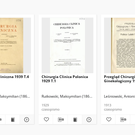
liniczna 1939 T.4
Chirurgia Clinica Polonica
Przegląd Chirurgi
1929 T.1
Ginekologiczny 19
Maksymilian (1867-1947). Red.
ki, Maksymilian (1867-1947). Red.
Rutkowski, Maksymilian (1867-1947). Red.
Jurasz, Antoni Tomasz (1882-1961). Red.
Leśniowski, Antoni
Jurasz, Anto
1929
1913
czasopismo
czasopismo