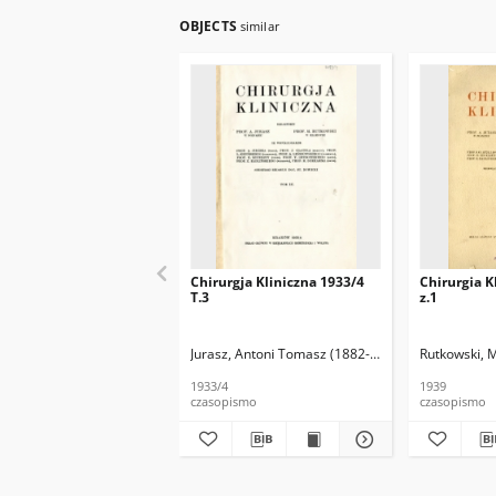
OBJECTS
similar
Chirurgja Kliniczna 1933/4
Chirurgia K
T.3
z.1
Jurasz, Antoni Tomasz (1882-1961). Red.
Rutkowski, 
Rutkows
1933/4
1939
czasopismo
czasopismo