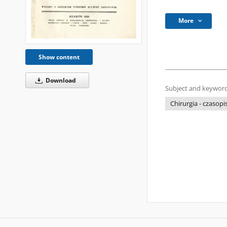
More
Show content
Download
Subject and keyword
Chirurgia - czasop