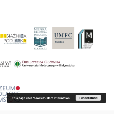
I understand
This page uses 'cookies'.
More information