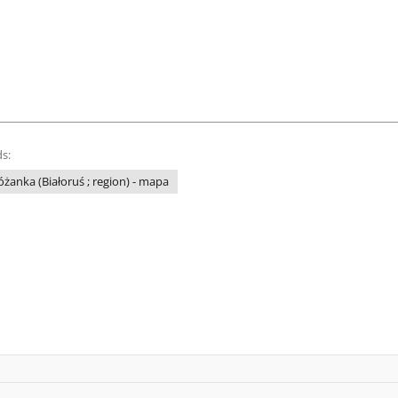
s:
óżanka (Białoruś ; region) - mapa