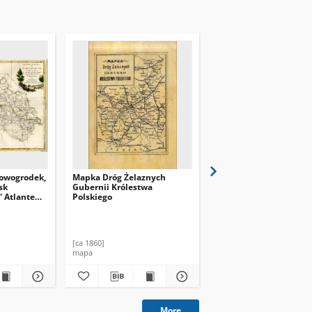
Nowogrodek,
Mapka Dróg Żelaznych
Atlas podrobnych kart
sk
Gubernii Królestwa
teatrov wojny
' Atlante
Polskiego
zzi Zauoni
[ca 1860]
1916
mapa
mapa
More