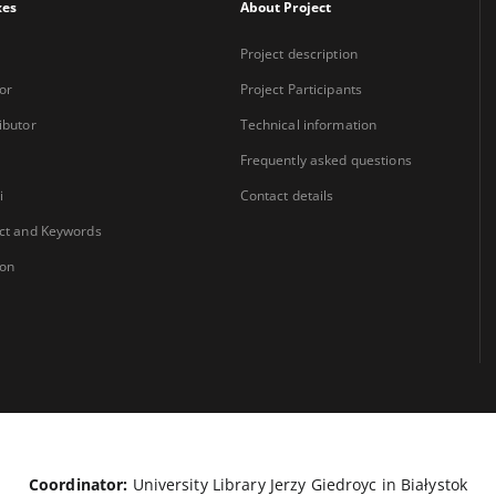
xes
About Project
Project description
or
Project Participants
ibutor
Technical information
Frequently asked questions
i
Contact details
ct and Keywords
ion
Coordinator:
University Library Jerzy Giedroyc in Białystok