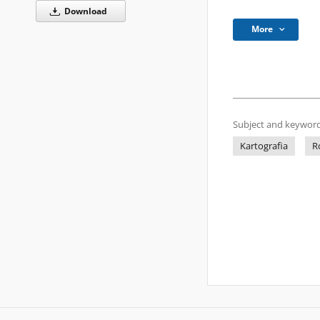
Download
More
Subject and keyword
Kartografia
R