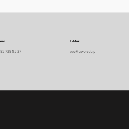
one
E-Mail
. 85 738 85 37
pbc@uwb.edu.pl