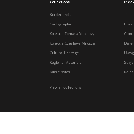
Collections
Inde
Borderlands
Title
Cartography
Creat
Kolekcja Tomasa Venclovy
Contr
Kolekcja Czesława Miłosza
Date
Cultural Heritage
Uwag
Regional Materials
Subje
Music notes
Relat
...
View all collections