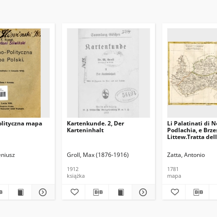
lityczna mapa
Kartenkunde. 2, Der
Li Palatinati di 
Karteninhalt
Podlachia, e Brze
Littew.Tratta dell
Polacco del sg Ri
niusz
Groll, Max (1876-1916)
Zatta, Antonio
1912
1781
książka
mapa