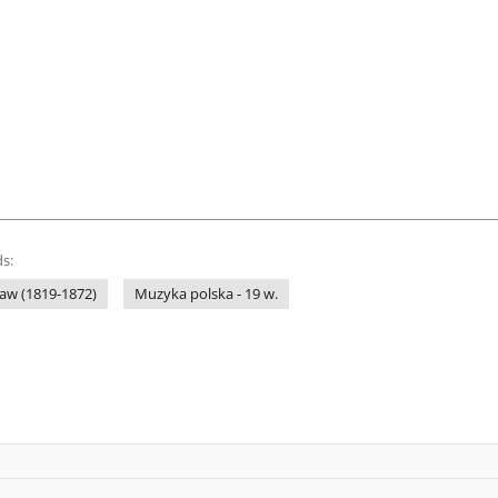
s:
aw (1819-1872)
Muzyka polska - 19 w.