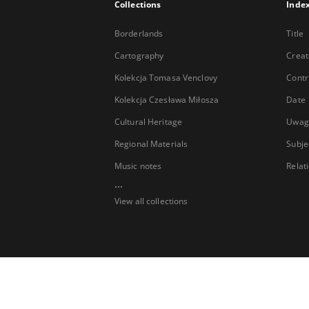
Collections
Inde
Borderlands
Title
Cartography
Creat
Kolekcja Tomasa Venclovy
Contr
Kolekcja Czesława Miłosza
Date
Cultural Heritage
Uwag
Regional Materials
Subje
Music notes
Relat
...
View all collections