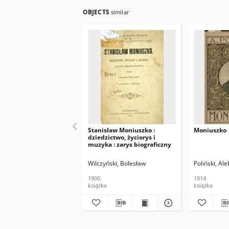
OBJECTS
similar
Stanisław Moniuszko :
Moniuszko
dziedzictwo, życiorys i
muzyka : zarys biograficzny
Wilczyński, Bolesław
Poliński, Al
1900
1914
książka
książka