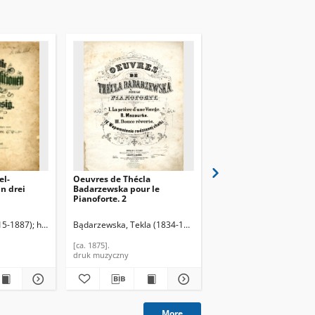
el-
Oeuvres de Thécla
Tęsknota. Melodja na
n drei
Badarzewska pour le
fortepian
Pianoforte. 2
815-1887)
ski, Zygmunt (1846-1909), Aranżacja
hrsg. von Paul Claussnitzer.
Bądarzewska, Tekla (1834-1861)
Sadowski, Stanisław (ok. 1860-1921), Wy
Tatarkiewicz, Jan
[ca. 1875].
druk muzyczny
druk muzyczny
More