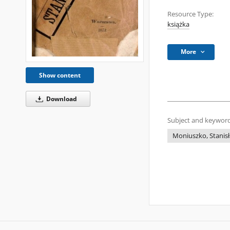
Resource Type:
książka
More
Show content
Download
Subject and keyword
Moniuszko, Stanisł