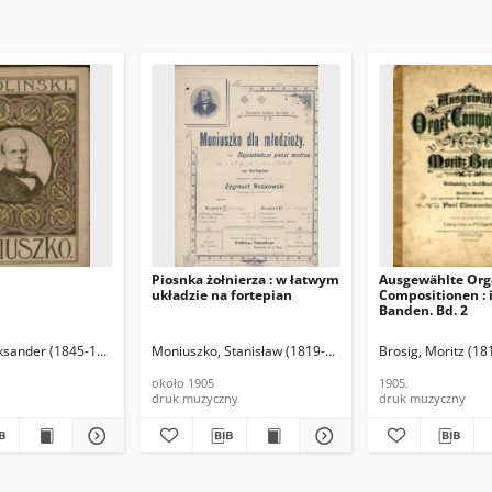
Piosnka żołnierza : w łatwym
Ausgewählte Org
układzie na fortepian
Compositionen : i
Banden. Bd. 2
eksander (1845-1916)
Moniuszko, Stanisław (1819-1872), Kompozytor
Brosig, Moritz (1
Noskow
około 1905
1905.
druk muzyczny
druk muzyczny