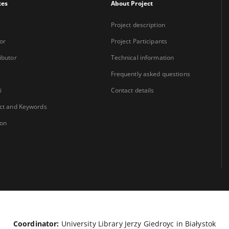
xes
About Project
Project description
or
Project Participants
ibutor
Technical information
Frequently asked questions
i
Contact details
ct and Keywords
ion
Coordinator:
University Library Jerzy Giedroyc in Białystok