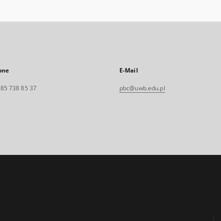
one
E-Mail
. 85 738 85 37
pbc@uwb.edu.pl