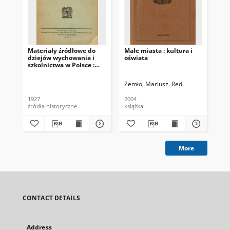
Materiały źródłowe do
Małe miasta : kultura i
Op
dziejów wychowania i
oświata
Le
szkolnictwa w Polsce :
lektura dla seminariów i
kursów nauczycielskich.
Zemło, Mariusz. Red.
Dob
Z. 1
1927
2004
200
źródła historyczne
książka
ksi
More
CONTACT DETAILS
Address