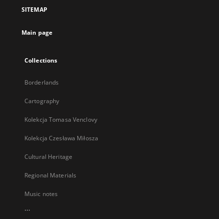
a
SITEMAP
new
tab
Main page
Collections
Borderlands
Cartography
Kolekcja Tomasa Venclovy
Kolekcja Czesława Miłosza
Cultural Heritage
Regional Materials
Music notes
...