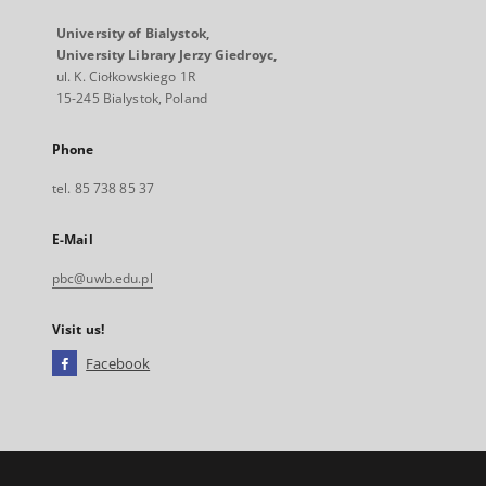
University of Bialystok,
University Library Jerzy Giedroyc,
ul. K. Ciołkowskiego 1R
15-245 Bialystok, Poland
Phone
tel. 85 738 85 37
E-Mail
pbc@uwb.edu.pl
Visit us!
Facebook
External
link,
will
open
in