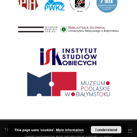
This service runs on
DInGO dLibra 6.3.21
software created by
I understand
Poznan
This page uses 'cookies'.
More information
Supercomputing and Networking Center (PSNC)