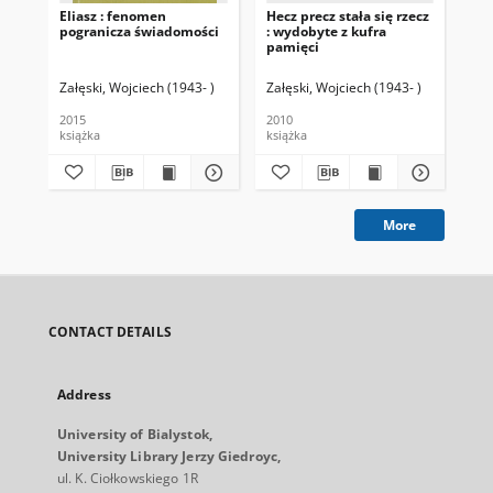
Eliasz : fenomen
Hecz precz stała się rzecz
Z s
pogranicza świadomości
: wydobyte z kufra
pamięci
Załęski, Wojciech (1943- )
Załęski, Wojciech (1943- )
Zał
2015
2010
200
książka
książka
ksi
More
CONTACT DETAILS
Address
University of Bialystok,
University Library Jerzy Giedroyc,
ul. K. Ciołkowskiego 1R