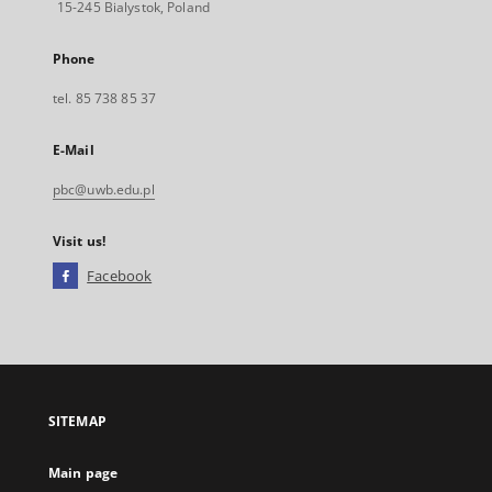
15-245 Bialystok, Poland
Phone
tel. 85 738 85 37
E-Mail
pbc@uwb.edu.pl
Visit us!
Facebook
External
link,
will
open
in
a
SITEMAP
new
tab
Main page