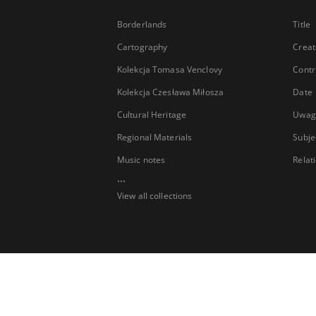
Borderlands
Title
Cartography
Creat
Kolekcja Tomasa Venclovy
Contr
Kolekcja Czesława Miłosza
Date
Cultural Heritage
Uwag
Regional Materials
Subje
Music notes
Relat
...
View all collections