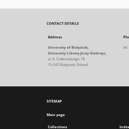
CONTACT DETAILS
Address
Ph
University of Bialystok,
tel
University Library Jerzy Giedroyc,
ul. K. Ciołkowskiego 1R
15-245 Bialystok, Poland
SITEMAP
Main page
Collections
Inde