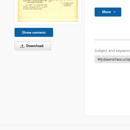
More
Show content
Download
Subject and keyword
Wydawnictwa urzęd