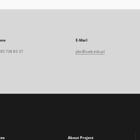
one
E-Mail
. 85 738 85 37
pbc@uwb.edu.pl
xes
About Project