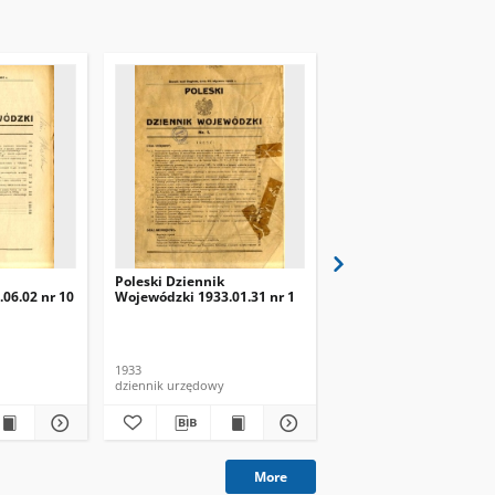
Poleski Dziennik
Poleski Dziennik
06.02 nr 10
Wojewódzki 1933.01.31 nr 1
Wojewódzki 1933.12.18
1933
1933
dziennik urzędowy
dziennik urzędowy
More