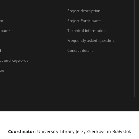
Project description
or
Project Participants
ibutor
Technical information
Frequently asked questions
i
Contact details
ct and Keywords
ion
Coordinator:
University Library Jerzy Giedroyc in Białystok