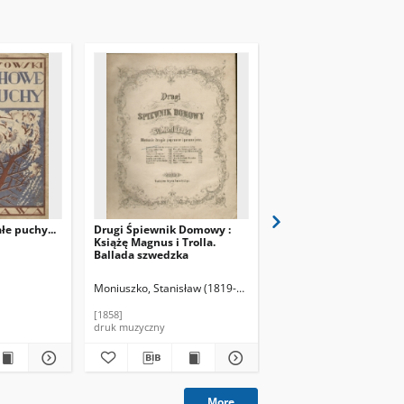
e puchy...
Drugi Śpiewnik Domowy :
Biała : śpiew z
Książę Magnus i Trolla.
towarzyszeniem forte
Ballada szwedzka
Moniuszko, Stanisław (1819-1872)
Radwan, August
[1858]
[b.r.]
druk muzyczny
druk muzyczny
More