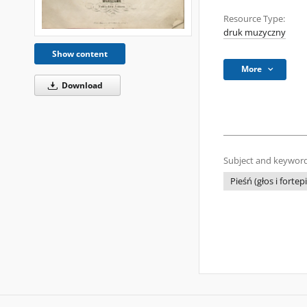
Resource Type:
druk muzyczny
Show content
More
Download
Subject and keyword
Pieśń (głos i fortep