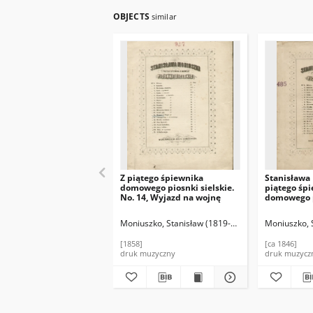
OBJECTS
similar
Z piątego śpiewnika
Stanisława 
domowego piosnki sielskie.
piątego śp
No. 14, Wyjazd na wojnę
domowego p
nr 10, Dum
Moniuszko, Stanisław (1819-1872)
Moniuszko, 
[1858]
[ca 1846]
druk muzyczny
druk muzycz