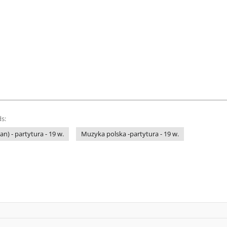
s:
ian) - partytura - 19 w.
Muzyka polska -partytura - 19 w.