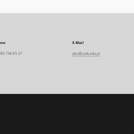
one
E-Mail
. 85 738 85 37
pbc@uwb.edu.pl