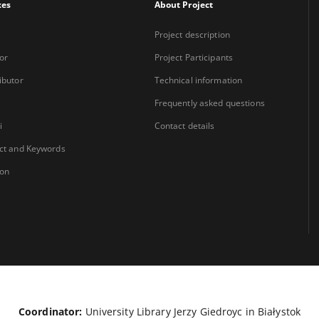
xes
About Project
Project description
or
Project Participants
ibutor
Technical information
Frequently asked questions
i
Contact details
ct and Keywords
ion
Coordinator:
University Library Jerzy Giedroyc in Białystok