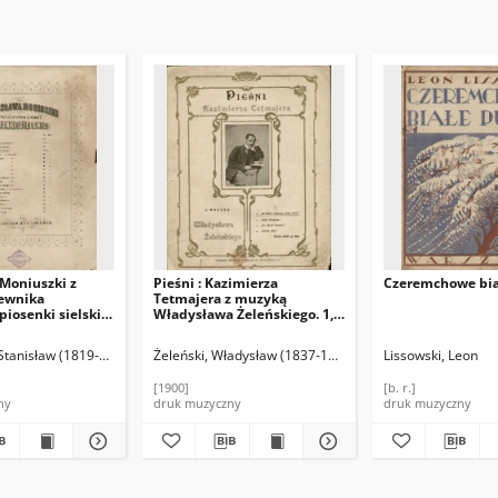
Moniuszki z
Pieśni : Kazimierza
Czeremchowe biał
iewnika
Tetmajera z muzyką
iosenki sielskie.
Władysława Żeleńskiego. 1,
ka.
"A kiedy będziesz moją
żoną"
Stanisław (1819-1872)
Żeleński, Władysław (1837-1921)
Lissowski, Leon
[1900]
[b. r.]
ny
druk muzyczny
druk muzyczny