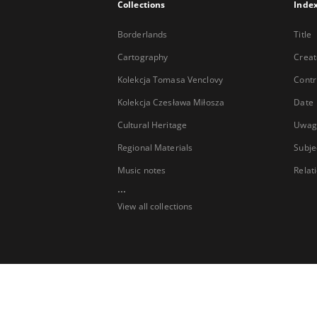
Collections
Inde
Borderlands
Title
Cartography
Creat
Kolekcja Tomasa Venclovy
Contr
Kolekcja Czesława Miłosza
Date
Cultural Heritage
Uwag
Regional Materials
Subje
Music notes
Relat
...
View all collections