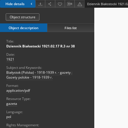
Hide details
Dziennik Białostocki 1921.0
Object structure
Object description
Files list
Title:
Dziennik Białostocki 1921.02.17 R.3 nr 38
Date:
1921
Subject and Keywords:
Białystok (Polska) - 1918-1939 r. - gazety
;
Gazety polskie - 1918-1939 r.
Format:
application/pdf
Resource Type:
gazeta
Language:
pol
Rights Management: