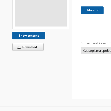
More
Show content
Subject and keyword
Download
Czasopisma społecz