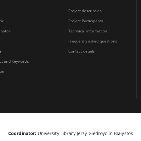
Project description
or
Project Participants
ibutor
Technical information
Frequently asked questions
i
Contact details
ct and Keywords
ion
Coordinator:
University Library Jerzy Giedroyc in Białystok