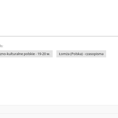
s:
no-kulturalne polskie - 19-20 w.
Łomża (Polska) - czasopisma