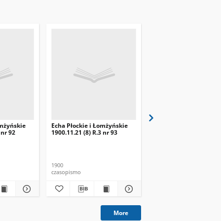
omżyńskie
Echa Płockie i Łomżyńskie
Echa Płockie i Łomżyńs
 nr 92
1900.11.21 (8) R.3 nr 93
1900.12.01 (11.18) R.3 n
1900
1900
czasopismo
czasopismo
More