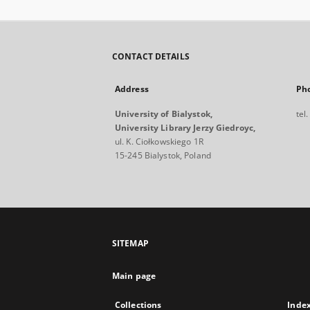
CONTACT DETAILS
Address
Ph
University of Bialystok,
tel
University Library Jerzy Giedroyc,
ul. K. Ciołkowskiego 1R
15-245 Bialystok, Poland
SITEMAP
Main page
Collections
Inde