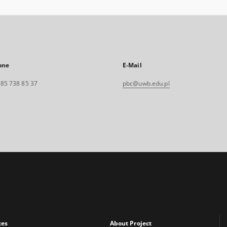
one
E-Mail
. 85 738 85 37
pbc@uwb.edu.pl
xes
About Project