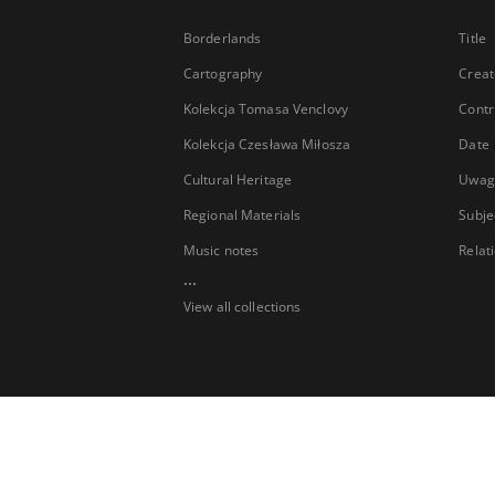
Borderlands
Title
Cartography
Creat
Kolekcja Tomasa Venclovy
Contr
Kolekcja Czesława Miłosza
Date
Cultural Heritage
Uwag
Regional Materials
Subje
Music notes
Relat
...
View all collections