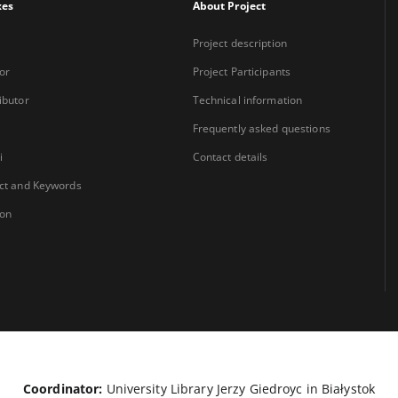
xes
About Project
Project description
or
Project Participants
ibutor
Technical information
Frequently asked questions
i
Contact details
ct and Keywords
ion
Coordinator:
University Library Jerzy Giedroyc in Białystok