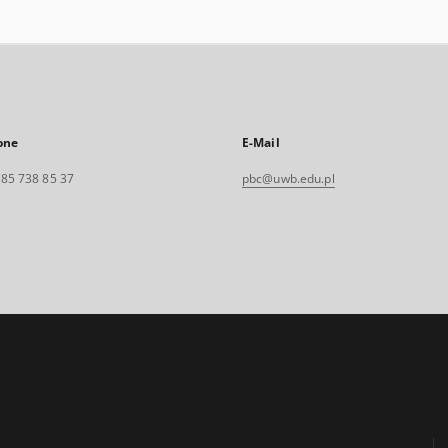
one
E-Mail
. 85 738 85 37
pbc@uwb.edu.pl