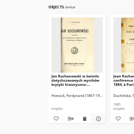
OBJECTS
similar
Jan Kochanowski w świetle
Jean Kocha
dotychczasowych wyników
conférence 
krytyki historyczno-
1884, à Pari
literackiej
Hoesick, Ferdynand (1867-1941)
Duchińska, 
1885
książka
książka