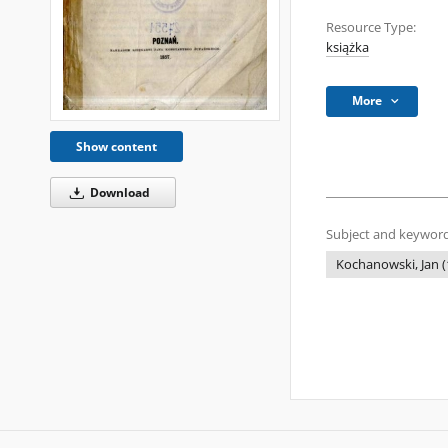
Resource Type:
książka
More
Show content
Download
Subject and keyword
Kochanowski, Jan (