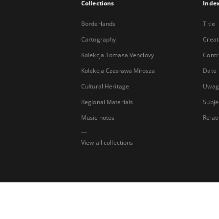
Collections
Inde
Borderlands
Title
Cartography
Creat
Kolekcja Tomasa Venclovy
Contr
Kolekcja Czesława Miłosza
Date
Cultural Heritage
Uwag
Regional Materials
Subje
Music notes
Relat
...
View all collections