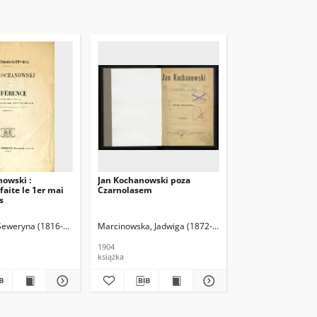
nowski :
Jan Kochanowski poza
faite le 1er mai
Czarnolasem
s
Seweryna (1816-1905)
Marcinowska, Jadwiga (1872-1943)
1904
książka