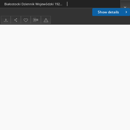
Białostocki Dziennik Wojewódzki 1929, R. 9 Dziennik Urzędowy Województwa Białostockiego
Show details