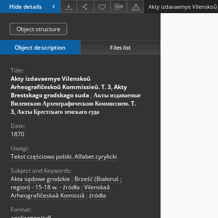
Hide details
Object structure
Object description
Files list
Title:
Akty izdavaemye Vilenskoû
Arheografičeskoû Kommissieû. T. 3, Akty
Brestskago grodskago suda
;
Акты издаваемые
Виленcкою Археографическою Коммиссиею. T.
3, Акты Брестскаго земскаго суда
Date:
1870
Uwagi:
Tekst częściowo polski. Alfabet cyrylicki
Subject and Keywords:
Akta sądowe grodzkie
;
Brześć (Białoruś ;
region) - 15-18 w. - źródła
;
Vilenskaâ
Arheografičeskaâ Komissiâ
;
źródła
Format:
application/pdf