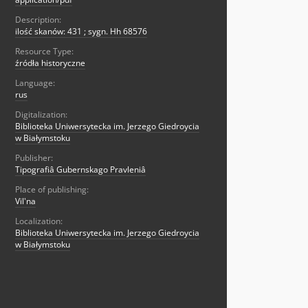
Description:
ilość skanów: 431 ; sygn. Hh 68576
Resource Type:
źródła historyczne
Language:
rus
Digitalization:
Biblioteka Uniwersytecka im. Jerzego Giedroycia
w Białymstoku
Publisher:
Tipografiâ Gubernskago Pravleniâ
Place of publishing:
Vil'na
Localization:
Biblioteka Uniwersytecka im. Jerzego Giedroycia
w Białymstoku