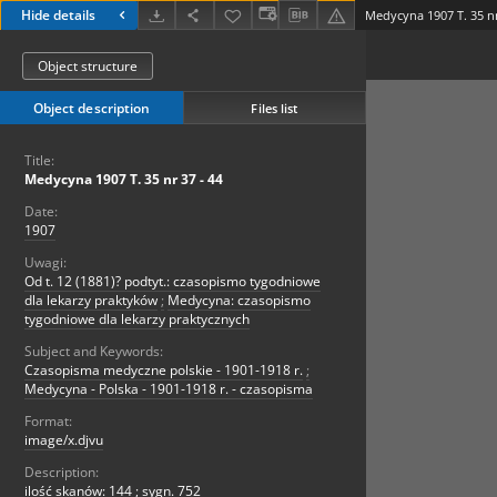
Hide details
Medycyna 1907 T. 35 nr
Object structure
Object description
Files list
Title:
Medycyna 1907 T. 35 nr 37 - 44
Date:
1907
Uwagi:
Od t. 12 (1881)? podtyt.: czasopismo tygodniowe
dla lekarzy praktyków
;
Medycyna: czasopismo
tygodniowe dla lekarzy praktycznych
Subject and Keywords:
Czasopisma medyczne polskie - 1901-1918 r.
;
Medycyna - Polska - 1901-1918 r. - czasopisma
Format:
image/x.djvu
Description:
ilość skanów: 144 ; sygn. 752