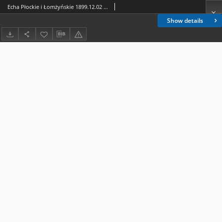
Echa Płockie i Łomżyńskie 1899.12.02 (11.20) R.2 nr 96
Show details