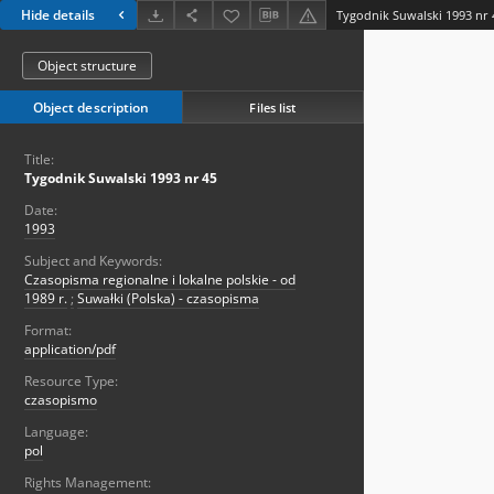
Hide details
Tygodnik Suwalski 1993 nr 
Object structure
Object description
Files list
Title:
Tygodnik Suwalski 1993 nr 45
Date:
1993
Subject and Keywords:
Czasopisma regionalne i lokalne polskie - od
1989 r.
;
Suwałki (Polska) - czasopisma
Format:
application/pdf
Resource Type:
czasopismo
Language:
pol
Rights Management: