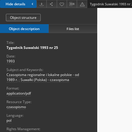
Hide details
Tygodnik Suwalski 1993 nr 
Object structure
Object description
Files list
Title:
Tygodnik Suwalski 1993 nr 25
Date:
1993
Subject and Keywords:
Czasopisma regionalne i lokalne polskie - od
1989 r.
;
Suwałki (Polska) - czasopisma
Format:
application/pdf
Resource Type:
czasopismo
Language:
pol
Rights Management: