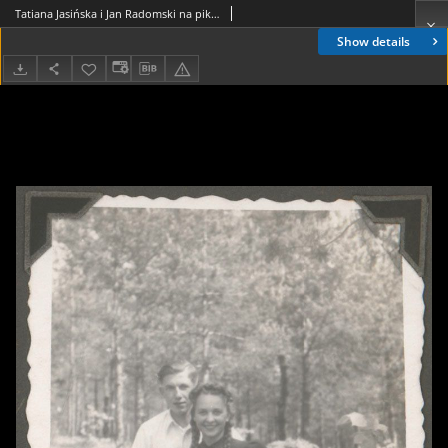
Tatiana Jasińska i Jan Radomski na pikniku w lesie, Pieczurki lub Jaroszówka, 1943 r.
Show details