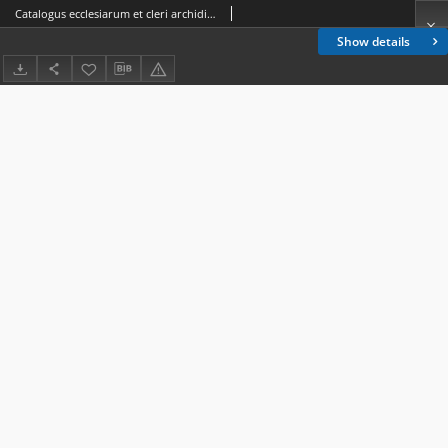
Catalogus ecclesiarum et cleri archidioecesis vilnensis pro anno domini 1937
Show details