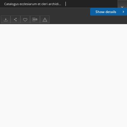
Catalogus ecclesiarum et cleri archidioecesis vilnensis pro anno domini 1939
Show details