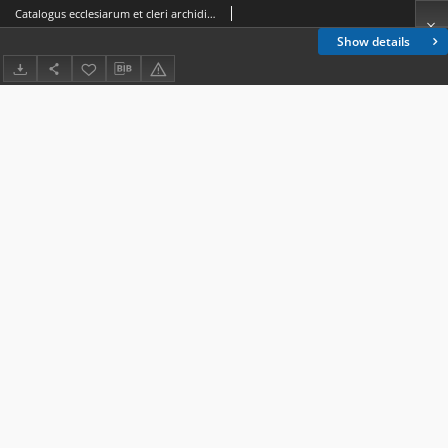
Catalogus ecclesiarum et cleri archidioecesis vilnensis pro anno domini 1927
Show details