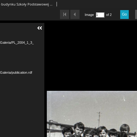
Grupa młodzieży na tle budynku Szkoły Podstawowej nr 6, ul. Wesoła 11A, Białystok, maj 1978 r., fot. ze zbiorów Andrzeja Trzcińskiego