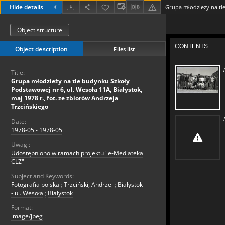
Hide details
Object structure
Object description
Files list
Title:
Grupa młodzieży na tle budynku Szkoły
Podstawowej nr 6, ul. Wesoła 11A, Białystok,
maj 1978 r., fot. ze zbiorów Andrzeja
Trzcińskiego
Date:
1978-05 - 1978-05
Uwagi:
Udostępniono w ramach projektu "e-Mediateka
CLZ"
Subject and Keywords:
Fotografia polska
;
Trzciński, Andrzej
;
Białystok
- ul. Wesoła
;
Białystok
Format:
image/jpeg