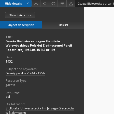
Hide details
Object structure
Object description
Files list
Title:
Gazeta Białostocka : organ Komitetu
Wojewódzkiego Polskiej Zjednoczonej Partii
Robotniczej 1952.08.15 R.2 nr 195
Date:
1952
Subject and Keywords:
Gazety polskie -1944 - 1956
Resource Type:
gazeta
Language:
pol
Digitalization:
Biblioteka Uniwersytecka im. Jerzego Giedroycia
w Białymstoku