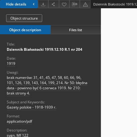
Hide details
Dziennik Białostocki 1919.1
Object structure
Object description
Files list
Title:
Dziennik Białostocki 1919.12.10 R.1 nr 204
Date:
1919
Uwagi:
brak numerów: 31, 41, 45, 47, 58, 60, 66, 96,
101, 126, 139, 143, 164, 199, 214. Nr 50: błędna
data - powinno być 6 czerwca 1919. Nr 210:
brak strony 4.
Subject and Keywords:
Gazety polskie - 1918-1939 r.
Format:
application/pdf
Description:
sygn. Mf 122