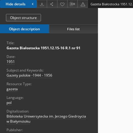
Hide details
Gazeta Białostocka 1951.12.
Object structure
Object description
Files list
Title:
Gazeta Białostocka 1951.12.15-16 R.1 nr 91
Date:
1951
Subject and Keywords:
Gazety polskie -1944 - 1956
Resource Type:
gazeta
Language:
pol
Digitalization:
Biblioteka Uniwersytecka im. Jerzego Giedroycia
w Białymstoku
Publisher: