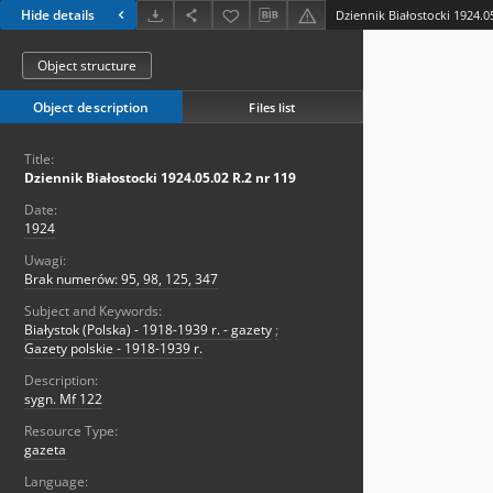
Hide details
Dziennik Białostocki 1924.0
Object structure
Object description
Files list
Title:
Dziennik Białostocki 1924.05.02 R.2 nr 119
Date:
1924
Uwagi:
Brak numerów: 95, 98, 125, 347
Subject and Keywords:
Białystok (Polska) - 1918-1939 r. - gazety
;
Gazety polskie - 1918-1939 r.
Description:
sygn. Mf 122
Resource Type:
gazeta
Language: