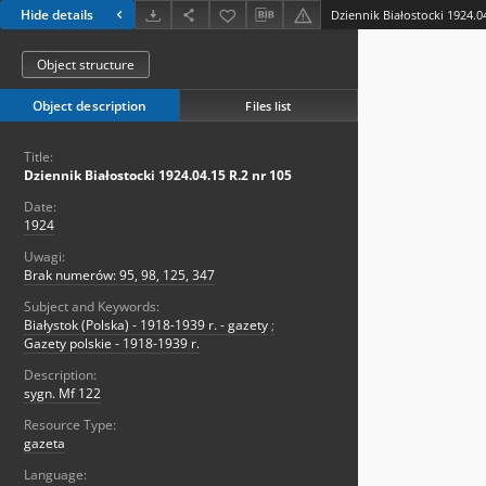
Hide details
Dziennik Białostocki 1924.0
Object structure
Object description
Files list
Title:
Dziennik Białostocki 1924.04.15 R.2 nr 105
Date:
1924
Uwagi:
Brak numerów: 95, 98, 125, 347
Subject and Keywords:
Białystok (Polska) - 1918-1939 r. - gazety
;
Gazety polskie - 1918-1939 r.
Description:
sygn. Mf 122
Resource Type:
gazeta
Language: