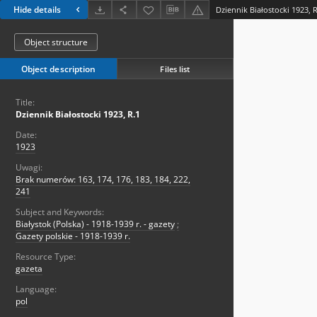
Hide details
Dziennik Białostocki 1923, R
Object structure
Object description
Files list
Title:
Dziennik Białostocki 1923, R.1
Date:
1923
Uwagi:
Brak numerów: 163, 174, 176, 183, 184, 222,
241
Subject and Keywords:
Białystok (Polska) - 1918-1939 r. - gazety
;
Gazety polskie - 1918-1939 r.
Resource Type:
gazeta
Language:
pol