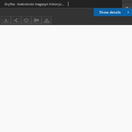
Gryfita : białostocki magazyn historyczny 1997, nr 15-16
Show details