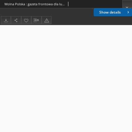
Wolna Polska : gazeta frontowa dla ludności Polski 1945.01.28 nr 12
Show details