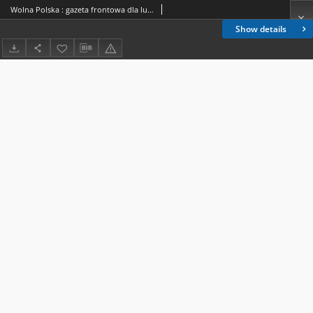
Wolna Polska : gazeta frontowa dla ludności Polski 1945.01.14 nr 6
Show details