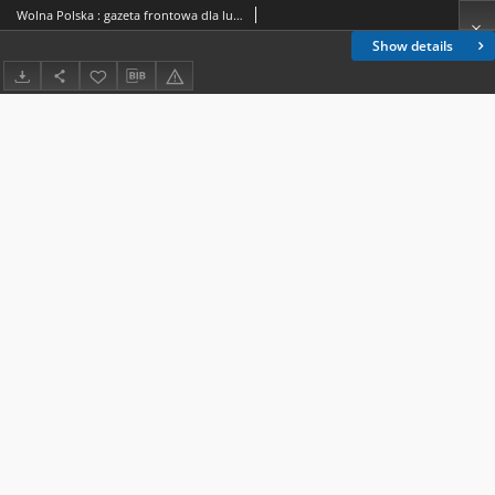
Wolna Polska : gazeta frontowa dla ludności Polski 1944.12.10 nr 46
Show details