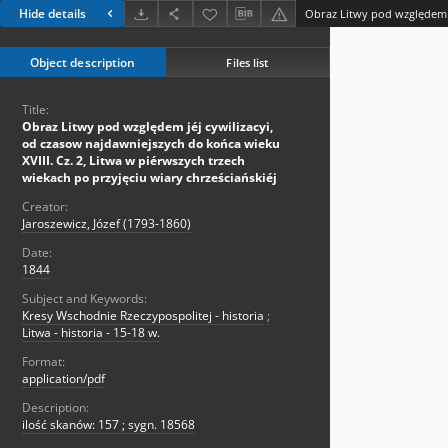
Hide details
Object description
Files list
Title:
Obraz Litwy pod względem jéj cywilizacyi,
od czasow najdawniejszych do końca wieku
XVIII. Cz. 2, Litwa w piérwszych trzech
wiekach po przyjęciu wiary chrześciańskiéj
Creator:
Jaroszewicz, Józef (1793-1860)
Date:
1844
Subject and Keywords:
Kresy Wschodnie Rzeczypospolitej - historia
;
Litwa - historia - 15-18 w.
Format:
application/pdf
Description:
ilość skanów: 157 ; sygn. 18568