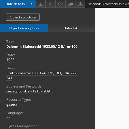
Hide details
Dziennik Białostocki 1923.0
Object structure
Object description
Files list
Title:
Dziennik Białostocki 1923.05.12 R.1 nr 100
Date:
1923
Uwagi:
Brak numerów: 163, 174, 176, 183, 184, 222,
241
Subject and Keywords:
Gazety polskie - 1918-1939 r.
Resource Type:
gazeta
Language:
pol
Rights Management: