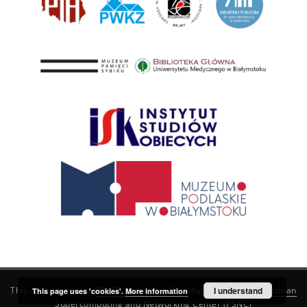
This service runs on
DInGO dLibra 6.3.21
software created by
I understand
Poznan
This page uses 'cookies'.
More information
Supercomputing and Networking Center (PSNC)