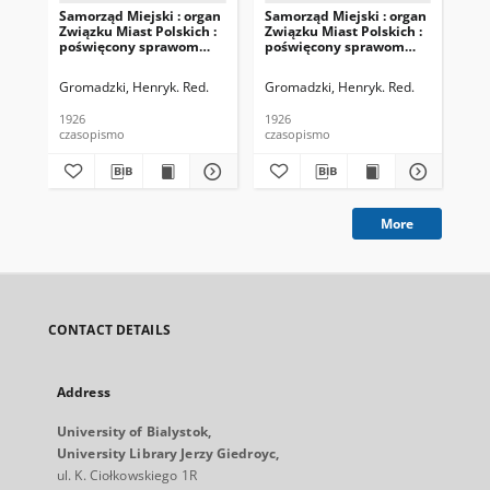
Samorząd Miejski : organ
Samorząd Miejski : organ
Sam
Związku Miast Polskich :
Związku Miast Polskich :
Zwi
poświęcony sprawom
poświęcony sprawom
po
samorządu miast w
samorządu miast w
sa
Polsce 1926, nr lipiec,
Polsce 1926, nr lipiec,
Pol
Gromadzki, Henryk. Red.
Gromadzki, Henryk. Red.
Gro
dod. Skorowidz ustaw i
dod. Bibjografja
rozporządzeń
zagraniczna
1926
1926
192
czasopismo
czasopismo
cza
More
CONTACT DETAILS
Address
University of Bialystok,
University Library Jerzy Giedroyc,
ul. K. Ciołkowskiego 1R