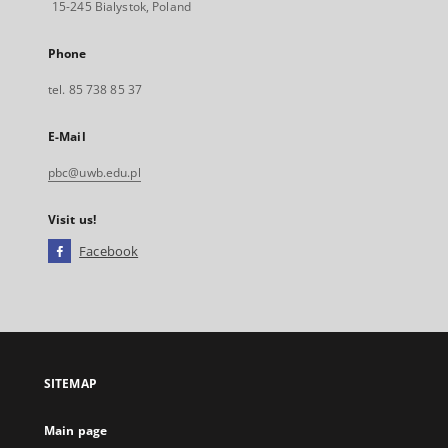
15-245 Bialystok, Poland
Phone
tel. 85 738 85 37
E-Mail
pbc@uwb.edu.pl
Visit us!
Facebook
External
link,
will
open
in
a
SITEMAP
new
tab
Main page