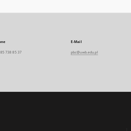
one
E-Mail
. 85 738 85 37
pbc@uwb.edu.pl