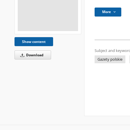
More
Show content
Subject and keyword
Download
Gazety polskie