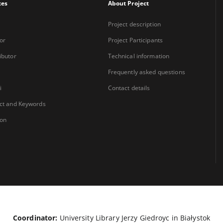
xes
About Project
Project description
or
Project Participants
ibutor
Technical information
Frequently asked questions
i
Contact details
ct and Keywords
ion
Coordinator:
University Library Jerzy Giedroyc in Białystok