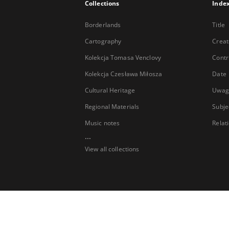
Collections
Inde
Borderlands
Title
Cartography
Creat
Kolekcja Tomasa Venclovy
Contr
Kolekcja Czesława Miłosza
Date
Cultural Heritage
Uwag
Regional Materials
Subje
Music notes
Relat
...
View all collections