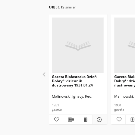
OBJECTS
similar
Gazeta Białostocka Dzień
Gazeta Biał
Dobry! : dziennik
Dobry! : dz
ilustrowany 1931.01.24
ilustrowany
Malinowski, Ignacy. Red.
Malinowski, 
1931
1931
gazeta
gazeta