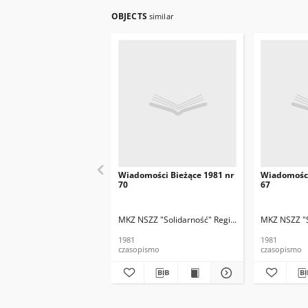
OBJECTS
similar
Wiadomości Bieżące 1981 nr
Wiadomości
70
67
MKZ NSZZ "Solidarność" Region Białystok
MKZ NSZZ "S
1981
1981
czasopismo
czasopismo