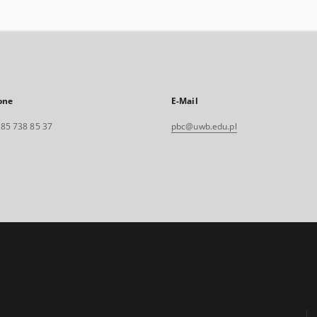
one
E-Mail
. 85 738 85 37
pbc@uwb.edu.pl