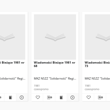
 Bieżące 1981 nr
Wiadomości Bieżące 1981 nr
Wiadomości Bież
68
73
olidarność" Region Białystok
MKZ NSZZ "Solidarność" Region Białystok
MKZ NSZZ "Solidar
1981
1981
czasopismo
czasopismo