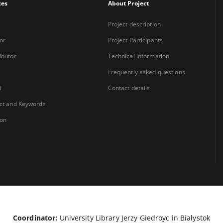
xes
About Project
Project description
or
Project Participants
ibutor
Technical information
Frequently asked questions
i
Contact details
ct and Keywords
ion
Coordinator:
University Library Jerzy Giedroyc in Białystok