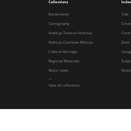
Collections
Inde
Borderlands
Title
Cartography
Creat
Kolekcja Tomasa Venclovy
Contr
Kolekcja Czesława Miłosza
Date
Cultural Heritage
Uwag
Regional Materials
Subje
Music notes
Relat
...
View all collections