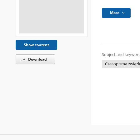
More
Show content
Subject and keyword
Download
Czasopisma związk