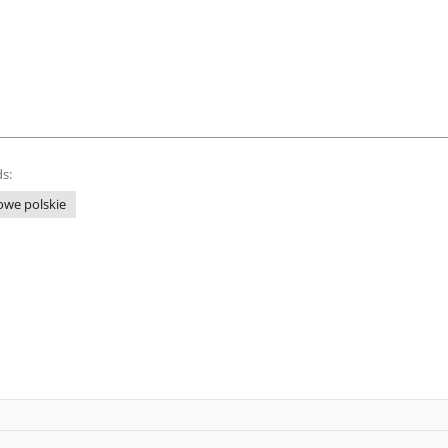
s:
owe polskie