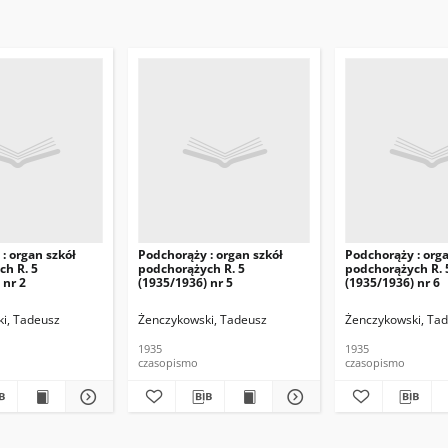
: organ szkół
Podchorąży : organ szkół
Podchorąży : orga
ch R. 5
podchorążych R. 5
podchorążych R. 
 nr 2
(1935/1936) nr 5
(1935/1936) nr 6
i, Tadeusz
Żenczykowski, Tadeusz
Żenczykowski, Ta
1935
1935
czasopismo
czasopismo