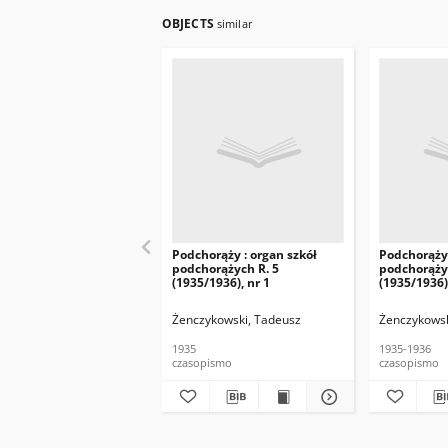
OBJECTS
similar
Podchorąży : organ szkół
Podchorąży 
podchorążych R. 5
podchorąży
(1935/1936), nr 1
(1935/1936)
Żenczykowski, Tadeusz
Żenczykowsk
1935
1935-1936
czasopismo
czasopismo