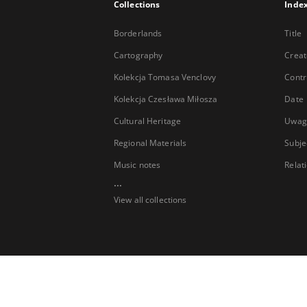
Collections
Inde
Borderlands
Title
Cartography
Creat
Kolekcja Tomasa Venclovy
Contr
Kolekcja Czesława Miłosza
Date
Cultural Heritage
Uwag
Regional Materials
Subje
Music notes
Relat
...
View all collections