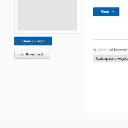
More
Show content
Subject and keyword
Download
Czasopisma wojsk