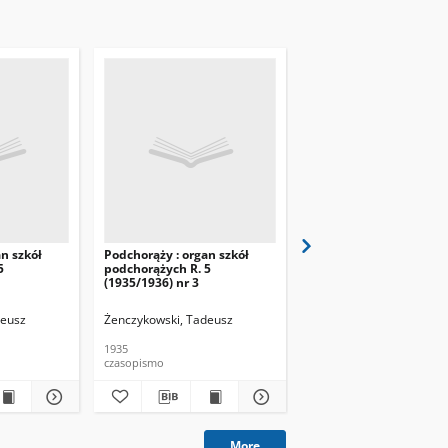
n szkół
Podchorąży : organ szkół
Podchorąży : organ szk
5
podchorążych R. 5
podchorążych R. 5
(1935/1936) nr 3
(1935/1936) nr 4
deusz
Żenczykowski, Tadeusz
Żenczykowski, Tadeusz
1935
1935
czasopismo
czasopismo
More