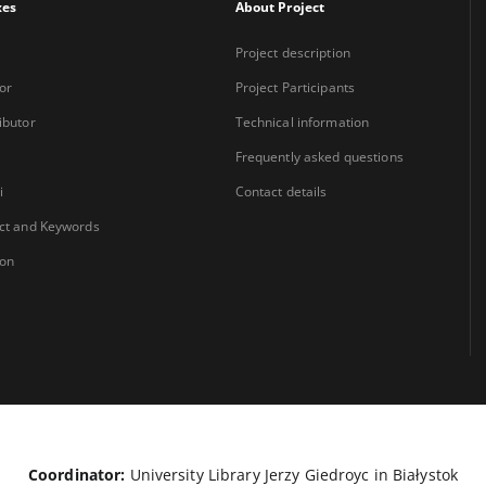
xes
About Project
Project description
or
Project Participants
ibutor
Technical information
Frequently asked questions
i
Contact details
ct and Keywords
ion
Coordinator:
University Library Jerzy Giedroyc in Białystok