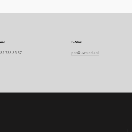
one
E-Mail
. 85 738 85 37
pbc@uwb.edu.pl