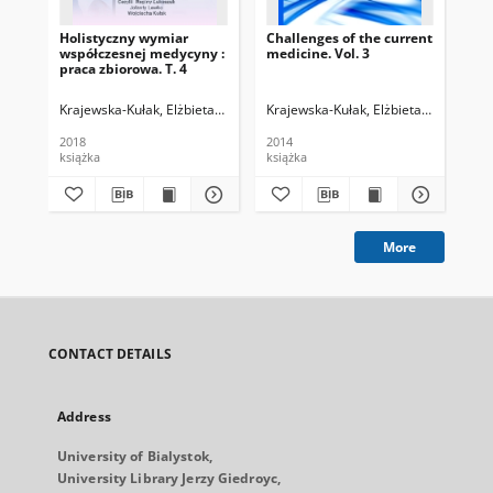
Holistyczny wymiar
Challenges of the current
W d
współczesnej medycyny :
medicine. Vol. 3
: p
praca zbiorowa. T. 4
Krajewska-Kułak, Elżbieta. Red.
Łukaszuk, Cecylia Regina. Red.
Krajewska-Kułak, Elżbieta (1957- ). Re
Lewko, 
Kra
2018
2014
201
książka
książka
ksi
More
CONTACT DETAILS
Address
University of Bialystok,
University Library Jerzy Giedroyc,