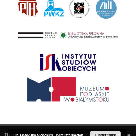
This service runs on
DInGO dLibra 6.3.21
software created by
I understand
Poznan
This page uses 'cookies'.
More information