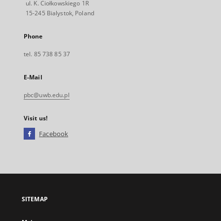
ul. K. Ciołkowskiego 1R
15-245 Bialystok, Poland
Phone
tel. 85 738 85 37
E-Mail
pbc@uwb.edu.pl
Visit us!
Facebook
External
link,
will
open
in
a
SITEMAP
new
tab