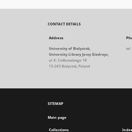
CONTACT DETAILS
Address
Ph
University of Bialystok,
tel
University Library Jerzy Giedroyc,
ul. K. Ciołkowskiego 1R
15-245 Bialystok, Poland
SITEMAP
Main page
Collections
Inde