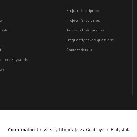
Project description
or
Project Participants
ibutor
Technical information
Frequently asked questions
i
Contact details
ct and Keywords
ion
Coordinator:
University Library Jerzy Giedroyc in Białystok