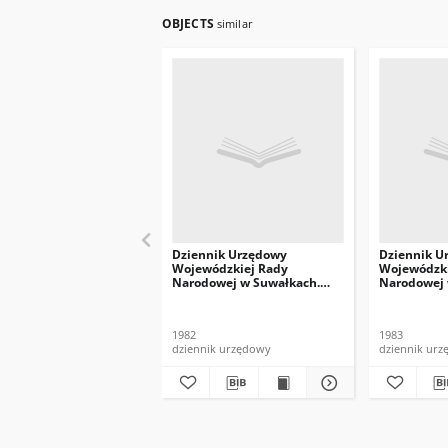
OBJECTS
similar
Dziennik Urzędowy
Dziennik U
Wojewódzkiej Rady
Wojewódzki
Narodowej w Suwałkach.
Narodowej 
1982, nr 5
1983, nr 10
1982
1983
dziennik urzędowy
dziennik ur