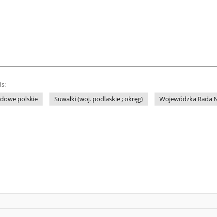
s:
dowe polskie
Suwałki (woj. podlaskie ; okręg)
Wojewódzka Rada N