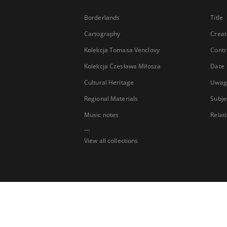
Borderlands
Title
Cartography
Creat
Kolekcja Tomasa Venclovy
Contr
Kolekcja Czesława Miłosza
Date
Cultural Heritage
Uwag
Regional Materials
Subje
Music notes
Relat
...
View all collections