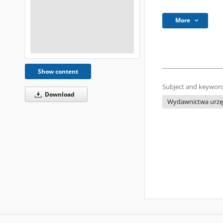
More
Show content
Subject and keyword
Download
Wydawnictwa urzę