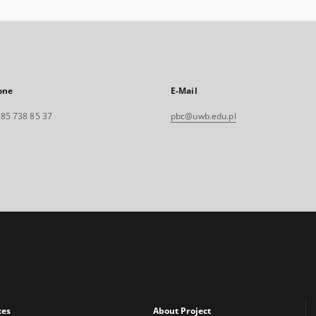
one
E-Mail
. 85 738 85 37
pbc@uwb.edu.pl
xes
About Project