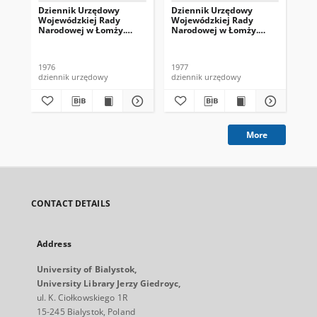
Dziennik Urzędowy
Dziennik Urzędowy
Dz
Wojewódzkiej Rady
Wojewódzkiej Rady
Wo
Narodowej w Łomży.
Narodowej w Łomży.
Na
1976, nr 5
1977, nr 3/4
197
1976
1977
197
dziennik urzędowy
dziennik urzędowy
dzi
More
CONTACT DETAILS
Address
University of Bialystok,
University Library Jerzy Giedroyc,
ul. K. Ciołkowskiego 1R
15-245 Bialystok, Poland