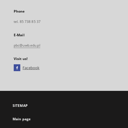
Phone
tel. 85 738 85 37
E-Mail
pbc@uwb.edu.pl
Visit us!
Facebook
External
link,
will
open
in
a
SITEMAP
new
tab
Main page