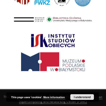
This service runs on
DInGO dLibra 6.3.21
software created by
I understand
Poznan
This page uses 'cookies'.
More information
Supercomputing and Networking Center (PSNC)