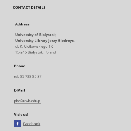
CONTACT DETAILS
Address
University of Bialystok,
University Library Jerzy Giedroyc,
ul. K. Ciołkowskiego 1R
15-245 Bialystok, Poland
Phone
tel. 85 738 85 37
E-Mail
pbc@uwb.edu.pl
Visit us!
Facebook
External