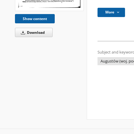
More
Show content
Download
Subject and keyword
Augustów (woj. podl