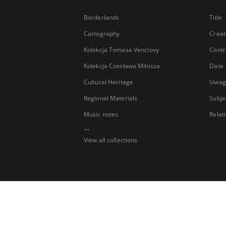
Borderlands
Title
Cartography
Creat
Kolekcja Tomasa Venclovy
Contr
Kolekcja Czesława Miłosza
Date
Cultural Heritage
Uwag
Regional Materials
Subje
Music notes
Relat
...
View all collections