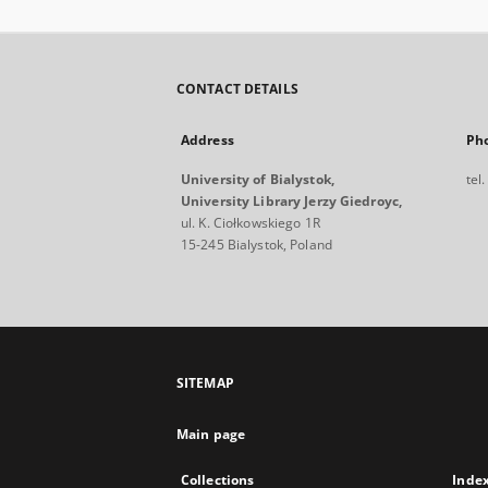
CONTACT DETAILS
Address
Ph
University of Bialystok,
tel
University Library Jerzy Giedroyc,
ul. K. Ciołkowskiego 1R
15-245 Bialystok, Poland
SITEMAP
Main page
Collections
Inde