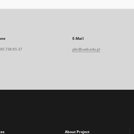
one
E-Mail
. 85 738 85 37
pbc@uwb.edu.pl
xes
About Project