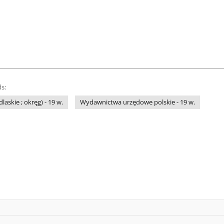
s:
askie ; okręg) - 19 w.
Wydawnictwa urzędowe polskie - 19 w.