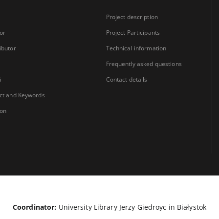
Project description
or
Project Participants
ibutor
Technical information
Frequently asked questions
i
Contact details
ct and Keywords
ion
Coordinator:
University Library Jerzy Giedroyc in Białystok