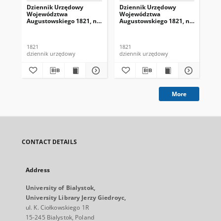
Dziennik Urzędowy
Dziennik Urzędowy
Dz
Województwa
Województwa
Wo
Augustowskiego 1821, nr
Augustowskiego 1821, nr
Au
1
4
5
1821
1821
182
dziennik urzędowy
dziennik urzędowy
dzi
More
CONTACT DETAILS
Address
University of Bialystok,
University Library Jerzy Giedroyc,
ul. K. Ciołkowskiego 1R
15-245 Bialystok, Poland