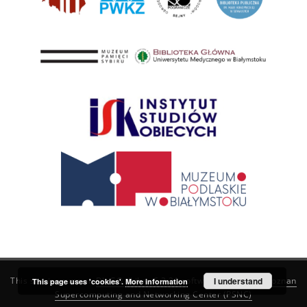
This service runs on
DInGO dLibra 6.3.21
software created by
I understand
Poznan
This page uses 'cookies'.
More information
Supercomputing and Networking Center (PSNC)