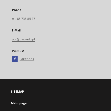
Phone
tel. 85 738 85 37
E-Mail
pbc@uwb.edu.pl
Visit us!
Facebook
External
link,
will
open
in
a
SITEMAP
new
tab
Main page