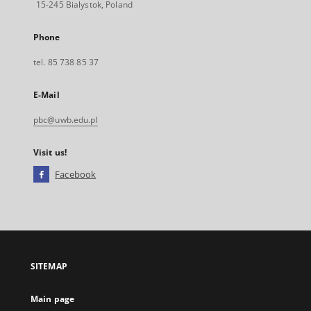
15-245 Bialystok, Poland
Phone
tel. 85 738 85 37
E-Mail
pbc@uwb.edu.pl
Visit us!
Facebook
External
link,
will
open
in
a
SITEMAP
new
tab
Main page