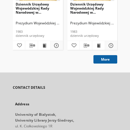
Dziennik Urzędowy
Dziennik Urzędowy
Dz
Wojewódzkiej Rady
Wojewódzkiej Rady
Wo
Narodowej w
Narodowej w
Na
Białymstoku. 1983, nr 1
Białymstoku. 1983, nr 4
Bia
Prezydium Wojewódzkiej Rady Narodowej (Białystok). Red.
Prezydium Wojewódzkiej Rady Narodow
Pre
1983
1983
198
dziennik urzędowy
dziennik urzędowy
dzi
More
CONTACT DETAILS
Address
University of Bialystok,
University Library Jerzy Giedroyc,
ul. K. Ciołkowskiego 1R