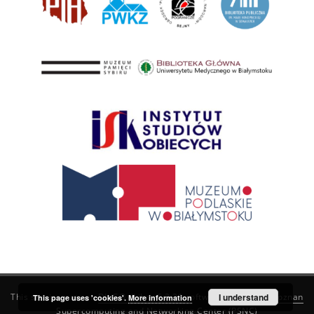
This service runs on
DInGO dLibra 6.3.21
software created by
I understand
Poznan
This page uses 'cookies'.
More information
Supercomputing and Networking Center (PSNC)