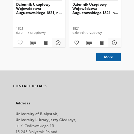
Dziennik Urzędowy
Dziennik Urzędowy
Dz
Województwa
Województwa
Wo
Augustowskiego 1821, nr
Augustowskiego 1821, nr
Au
1
4
5
1821
1821
182
dziennik urzędowy
dziennik urzędowy
dzi
More
CONTACT DETAILS
Address
University of Bialystok,
University Library Jerzy Giedroyc,
ul. K. Ciołkowskiego 1R
15-245 Bialystok, Poland