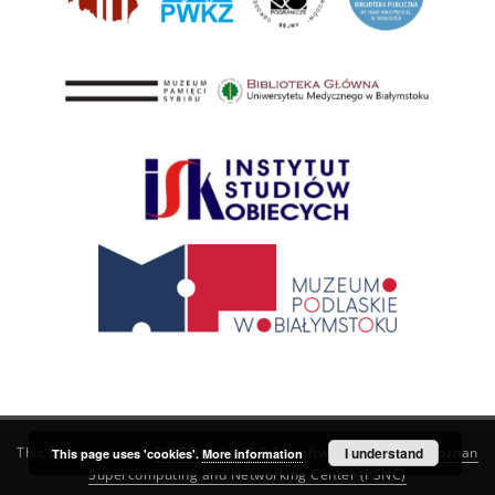
This service runs on
DInGO dLibra 6.3.21
software created by
I understand
Poznan
This page uses 'cookies'.
More information
Supercomputing and Networking Center (PSNC)