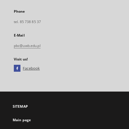
Phone
tel. 85 738 85 37
E-Mail
pbc@uwb.edu.pl
Visit us!
Facebook
External
link,
will
open
in
a
SITEMAP
new
tab
Main page