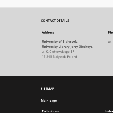
CONTACT DETAILS
Address
Ph
University of Bialystok,
tel
University Library Jerzy Giedroyc,
ul. K. Ciołkowskiego 1R
15-245 Bialystok, Poland
SITEMAP
Main page
Collections
Inde