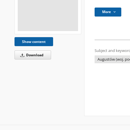
More
Show content
Subject and keyword
Download
Augustów (woj. podl