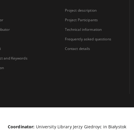
Project description
or
Project Participants
ibutor
Technical information
Frequently asked questions
i
Contact details
ct and Keywords
ion
Coordinator:
University Library Jerzy Giedroyc in Białystok