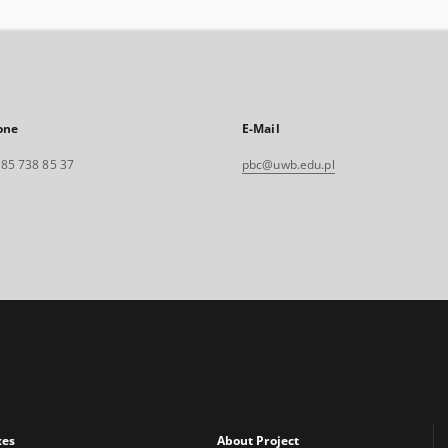
one
E-Mail
. 85 738 85 37
pbc@uwb.edu.pl
xes
About Project