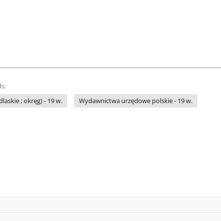
s:
askie ; okręg) - 19 w.
Wydawnictwa urzędowe polskie - 19 w.