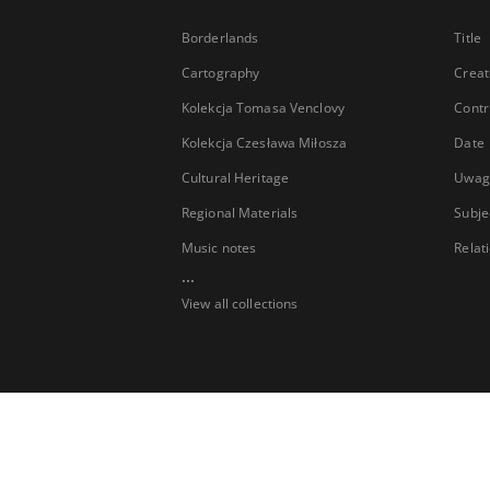
Borderlands
Title
Cartography
Creat
Kolekcja Tomasa Venclovy
Contr
Kolekcja Czesława Miłosza
Date
Cultural Heritage
Uwag
Regional Materials
Subje
Music notes
Relat
...
View all collections