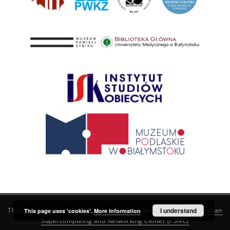
This service runs on
DInGO dLibra 6.3.21
software created by
I understand
Poznan
This page uses 'cookies'.
More information
Supercomputing and Networking Center (PSNC)