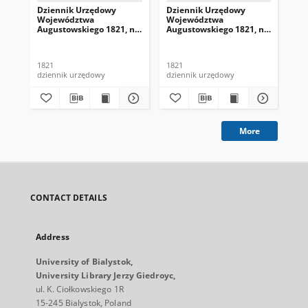
Dziennik Urzędowy
Dziennik Urzędowy
Dz
Województwa
Województwa
Wo
Augustowskiego 1821, nr
Augustowskiego 1821, nr
Au
1
4
5
1821
1821
182
dziennik urzędowy
dziennik urzędowy
dzi
More
CONTACT DETAILS
Address
University of Bialystok,
University Library Jerzy Giedroyc,
ul. K. Ciołkowskiego 1R
15-245 Bialystok, Poland