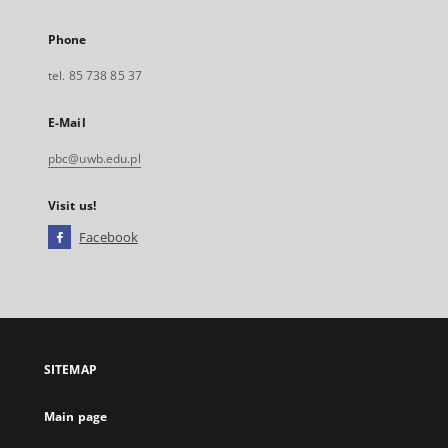
Phone
tel. 85 738 85 37
E-Mail
pbc@uwb.edu.pl
Visit us!
Facebook
External
link,
will
open
in
a
SITEMAP
new
tab
Main page